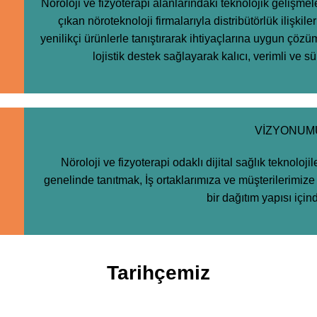
Nöroloji ve fizyoterapi alanlarındaki teknolojik gelişm
çıkan nöroteknoloji firmalarıyla distribütörlük ilişkile
yenilikçi ürünlerle tanıştırarak ihtiyaçlarına uygun çöz
lojistik destek sağlayarak kalıcı, verimli ve sürd
VİZYONUM
Nöroloji ve fizyoterapi odaklı dijital sağlık teknolojil
genelinde tanıtmak, İş ortaklarımıza ve müşterilerimize
bir dağıtım yapısı için
Tarihçemiz