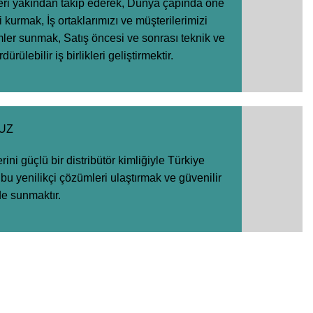
eleri yakından takip ederek, Dünya çapında öne
ri kurmak, İş ortaklarımızı ve müşterilerimizi
ümler sunmak, Satış öncesi ve sonrası teknik ve
ürülebilir iş birlikleri geliştirmektir.
UZ
erini güçlü bir distribütör kimliğiyle Türkiye
 bu yenilikçi çözümleri ulaştırmak ve güvenilir
de sunmaktır.