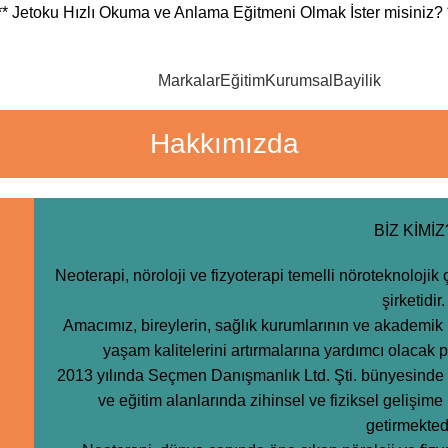
** Jetoku Hızlı Okuma ve Anlama Eğitmeni Olmak İster misiniz? 
Markalar
Eğitim
Kurumsal
Bayilik
Hakkımızda
BİZ KİMİZ
Neoterapi, nöroloji ve fizyoterapi temelli nöroteknolojik 
şirketidir.
Amacımız, bireylerin, sağlık kurumlarının ve akademik 
yaşam kalitelerini artırmalarına yardımcı olacak 
2013 yılında Seçmen Danışmanlık Ltd. Şti. bünyesinde ku
ve eğitim alanlarında zihinsel ve fiziksel gelişime 
getirmektedi