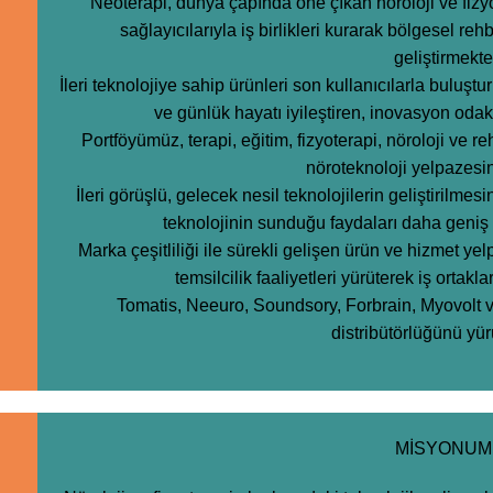
Neoterapi, dünya çapında öne çıkan nöroloji ve fizyot
sağlayıcılarıyla iş birlikleri kurarak bölgesel reh
geliştirmekte
İleri teknolojiye sahip ürünleri son kullanıcılarla bulu
ve günlük hayatı iyileştiren, inovasyon odakl
Portföyümüz, terapi, eğitim, fizyoterapi, nöroloji ve r
nöroteknoloji yelpazesin
İleri görüşlü, gelecek nesil teknolojilerin geliştirilmes
teknolojinin sunduğu faydaları daha geniş 
Marka çeşitliliği ile sürekli gelişen ürün ve hizmet 
temsilcilik faaliyetleri yürüterek iş ortak
Tomatis, Neeuro, Soundsory, Forbrain, Myovolt 
distribütörlüğünü yü
MİSYONUM