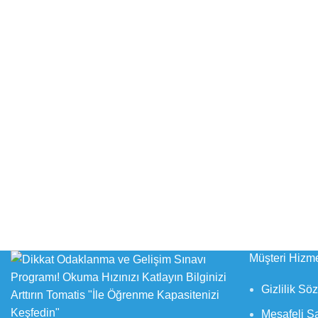
Müşteri Hizme
Gizlilik Sö
Mesafeli S