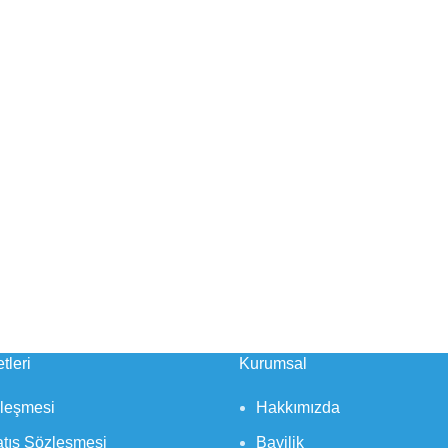
tleri
Kurumsal
zleşmesi
Hakkımızda
atış Sözleşmesi
Bayilik