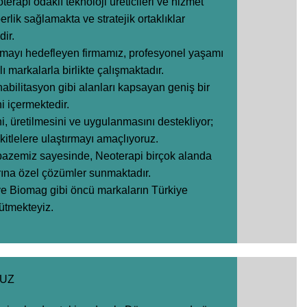
erapi odaklı teknoloji üreticileri ve hizmet
berlik sağlamakta ve stratejik ortaklıklar
dir.
şturmayı hedefleyen firmamız, profesyonel yaşamı
ı markalarla birlikte çalışmaktadır.
ehabilitasyon gibi alanları kapsayan geniş bir
i içermektedir.
ini, üretilmesini ve uygulanmasını destekliyor;
kitlelere ulaştırmayı amaçlıyoruz.
yelpazemiz sayesinde, Neoterapi birçok alanda
larına özel çözümler sunmaktadır.
ve Biomag gibi öncü markaların Türkiye
rütmekteyiz.
UZ