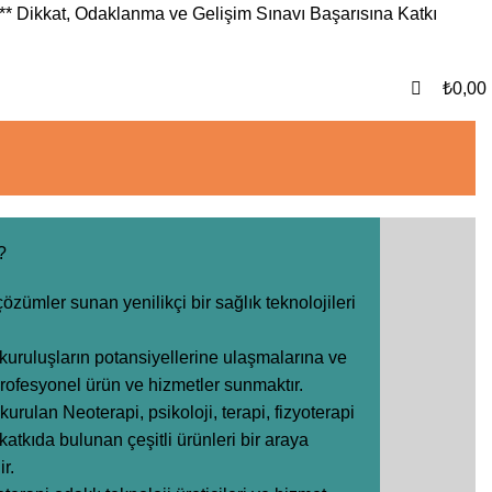
0
** Dikkat, Odaklanma ve Gelişim Sınavı Başarısına Katkı
₺
0,00
?
çözümler sunan yenilikçi bir sağlık teknolojileri
kuruluşların potansiyellerine ulaşmalarına ve
profesyonel ürün ve hizmetler sunmaktır.
rulan Neoterapi, psikoloji, terapi, fizyoterapi
katkıda bulunan çeşitli ürünleri bir araya
r.